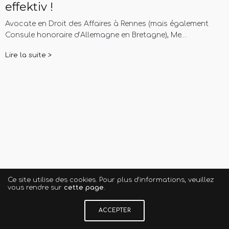
effektiv !
Avocate en Droit des Affaires à Rennes (mais également
Consule honoraire d’Allemagne en Bretagne), Me…
Lire la suite >
Ce site utilise des cookies. Pour plus d'informations, veuillez
vous rendre sur
cette page
.
ACCEPTER