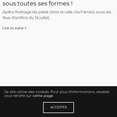
sous toutes ses formes !
Apéro-fromage les pieds dans le vide, Via Ferrata sous les
feux d’artifice du 14 juillet,…
Lire la suite >
Ce site utilise des cookies. Pour plus d'informations, veuillez
vous rendre sur
cette page
.
ACCEPTER